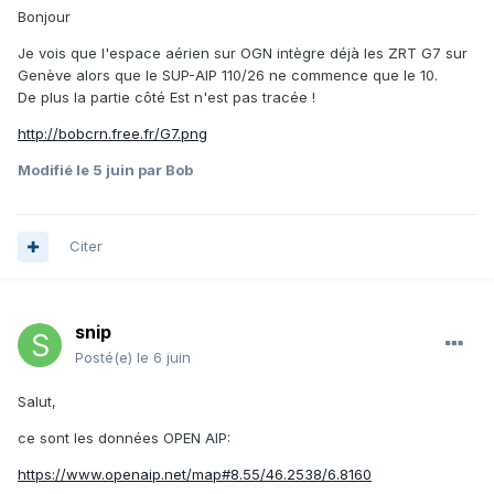
Bonjour
Je vois que l'espace aérien sur OGN intègre déjà les ZRT G7 sur
Genève alors que le SUP-AIP 110/26 ne commence que le 10.
De plus la partie côté Est n'est pas tracée !
http://bobcrn.free.fr/G7.png
Modifié
le 5 juin
par Bob
Citer
snip
Posté(e)
le 6 juin
Salut,
ce sont les données OPEN AIP:
https://www.openaip.net/map#8.55/46.2538/6.8160