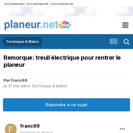
|
|
www.planeur.net
www.netcoupe.net
www.volavoile.net
Technique & Matos
Remorque: treuil électrique pour rentrer le
planeur
Par
franc69
le 31 mai
dans
Technique & Matos
Répondre à ce sujet
franc69
Posté(e)
le 31 mai