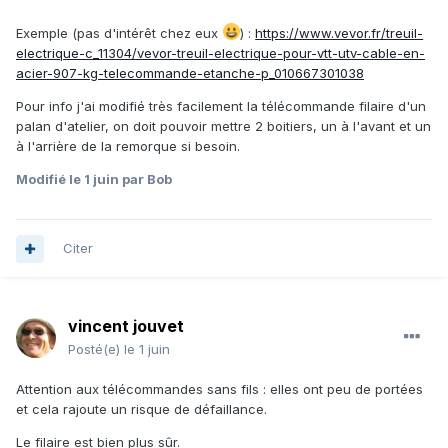
Exemple (pas d'intérêt chez eux
)
:
https://www.vevor.fr/treuil-
electrique-c_11304/vevor-treuil-electrique-pour-vtt-utv-cable-en-
acier-907-kg-telecommande-etanche-p_010667301038
Pour info j'ai modifié très facilement la télécommande filaire d'un
palan d'atelier, on doit pouvoir mettre 2 boitiers, un à l'avant et un
à l'arrière de la remorque si besoin.
Modifié
le 1 juin
par Bob
Citer
vincent jouvet
Posté(e)
le 1 juin
Attention aux télécommandes sans fils : elles ont peu de portées
et cela rajoute un risque de défaillance.
Le filaire est bien plus sûr.