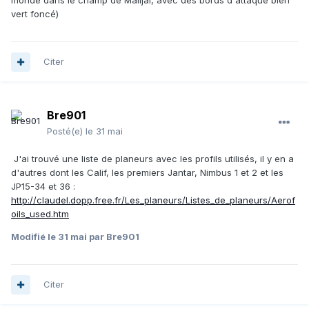
monde dans le champ de Malijai, avec des bords d'attaque bien
vert foncé)
Citer
Bre901
Posté(e)
le 31 mai
J'ai trouvé une liste de planeurs avec les profils utilisés, il y en a
d'autres dont les Calif, les premiers Jantar, Nimbus 1 et 2 et les
JP15-34 et 36 :
http://claudel.dopp.free.fr/Les_planeurs/Listes_de_planeurs/Aerof
oils_used.htm
Modifié
le 31 mai
par Bre901
Citer