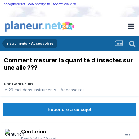
|
|
www.planeur.net
www.netcoupe.net
www.volavoile.net
Instruments - Accessoires
Comment mesurer la quantité d'insectes sur
une aile ???
Par
Centurion
le 29 mai
dans
Instruments - Accessoires
Répondre à ce sujet
Centurion
Posté(e)
le 29 mai