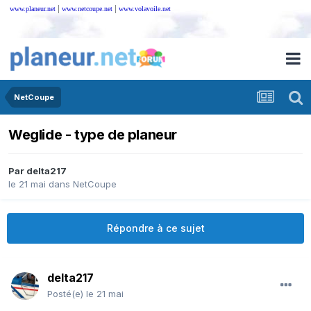
|
|
www.planeur.net
www.netcoupe.net
www.volavoile.net
NetCoupe
Weglide - type de planeur
Par
delta217
le 21 mai
dans
NetCoupe
Répondre à ce sujet
delta217
Posté(e)
le 21 mai