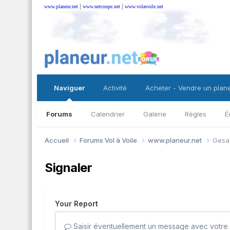
|
|
www.planeur.net
www.netcoupe.net
www.volavoile.net
Naviguer
Activité
Acheter - Vendre un plan
Forums
Calendrier
Galerie
Règles
É
Accueil
Forums Vol à Voile
www.planeur.net
Gesa
Signaler
Your Report
Saisir éventuellement un message avec votre 