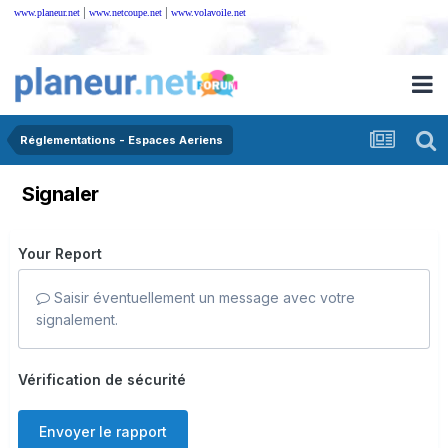
|
|
www.planeur.net
www.netcoupe.net
www.volavoile.net
Réglementations - Espaces Aeriens
Signaler
Your Report
Saisir éventuellement un message avec votre
signalement.
Vérification de sécurité
Envoyer le rapport