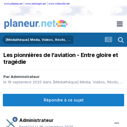
|
|
www.planeur.net
www.netcoupe.net
www.volavoile.net
[Médiathèque] Média, Vidéos, Récits, ...
Les pionnières de l’aviation - Entre gloire et
tragédie
Par
Administrateur
le 18 septembre 2025
dans
[Médiathèque] Média, Vidéos, Récits, ...
Répondre à ce sujet
Administrateur
Posté(e)
le 18 septembre 2025