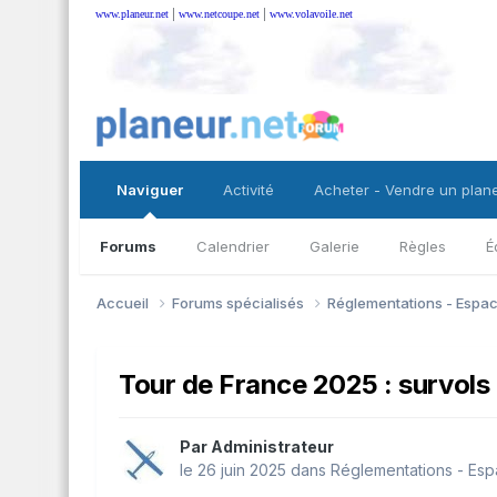
|
|
www.planeur.net
www.netcoupe.net
www.volavoile.net
Naviguer
Activité
Acheter - Vendre un plan
Forums
Calendrier
Galerie
Règles
É
Accueil
Forums spécialisés
Réglementations - Espa
Tour de France 2025 : survols 
Par
Administrateur
le 26 juin 2025
dans
Réglementations - Esp