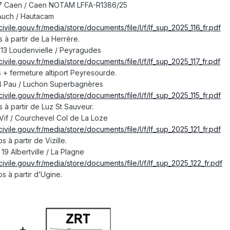
pe 7 Caen / Caen NOTAM LFFA-R1386/25
2 Auch / Hautacam
civile.gouv.fr/media/store/documents/file/l/f/lf_sup_2025_116_fr.pdf
 à partir de La Herrère.
e 13 Loudenvielle / Peyragudes
civile.gouv.fr/media/store/documents/file/l/f/lf_sup_2025_117_fr.pdf
 + fermeture altiport Peyresourde.
 14 Pau / Luchon Superbagnères
civile.gouv.fr/media/store/documents/file/l/f/lf_sup_2025_115_fr.pdf
 à partir de Luz St Sauveur.
8 Vif / Courchevel Col de La Loze
civile.gouv.fr/media/store/documents/file/l/f/lf_sup_2025_121_fr.pdf
 à partir de Vizille.
 19 Albertville / La Plagne
civile.gouv.fr/media/store/documents/file/l/f/lf_sup_2025_122_fr.pdf
s à partir d’Ugine.