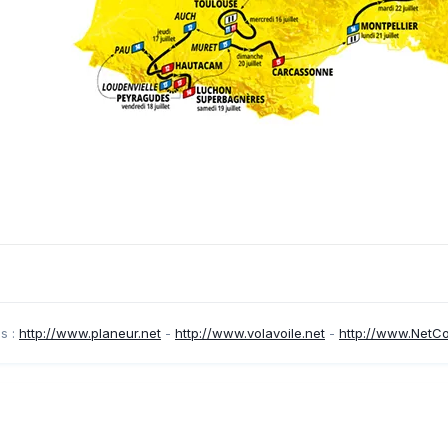
s :
http://www.planeur.net
-
http://www.volavoile.net
-
http://www.NetC