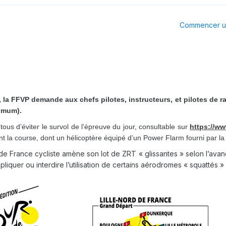
Commencer un
let, la FFVP demande aux chefs pilotes, instructeurs, et pilotes de 
imum).
s d’éviter le survol de l’épreuve du jour, consultable sur
https://www
t la course, dont un hélicoptère équipé d’un Power Flarm fourni par l
e France cycliste amène son lot de ZRT « glissantes » selon l’avanc
quer ou interdire l’utilisation de certains aérodromes « squattés » p