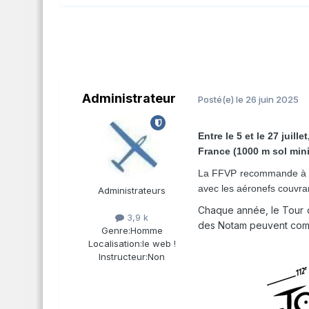
Administrateur
Posté(e)
le 26 juin 2025
Entre le 5 et le 27 juil
France (1000 m sol min
La FFVP recommande à tou
avec les aéronefs couvran
Administrateurs
Chaque année, le Tour d
3,9 k
des Notam peuvent compli
Genre:
Homme
Localisation:
le web !
Instructeur:
Non