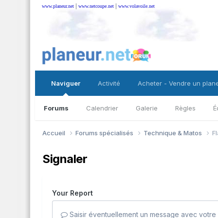
|
|
www.planeur.net
www.netcoupe.net
www.volavoile.net
Naviguer
Activité
Acheter - Vendre un plan
Forums
Calendrier
Galerie
Règles
É
Accueil
Forums spécialisés
Technique & Matos
F
Signaler
Your Report
Saisir éventuellement un message avec votre 