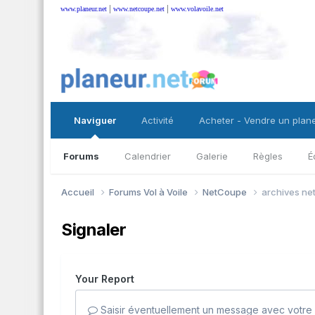
|
|
www.planeur.net
www.netcoupe.net
www.volavoile.net
Naviguer
Activité
Acheter - Vendre un plan
Forums
Calendrier
Galerie
Règles
É
Accueil
Forums Vol à Voile
NetCoupe
archives ne
Signaler
Your Report
Saisir éventuellement un message avec votre 