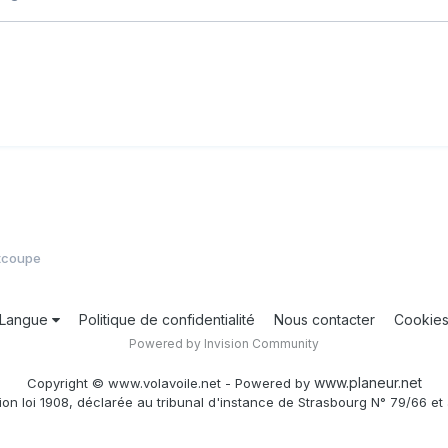
tcoupe
Langue
Politique de confidentialité
Nous contacter
Cookie
Powered by Invision Community
www.planeur.net
Copyright © www.volavoile.net - Powered by
ion loi 1908, déclarée au tribunal d'instance de Strasbourg N° 79/66 et 