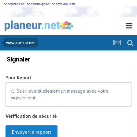
|
|
www.planeur.net
www.netcoupe.net
www.volavoile.net
www.planeur.net
Signaler
Your Report
Saisir éventuellement un message avec votre
signalement.
Vérification de sécurité
Envoyer le rapport