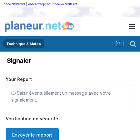
|
|
www.planeur.net
www.netcoupe.net
www.volavoile.net
Technique & Matos
Signaler
Your Report
Saisir éventuellement un message avec votre
signalement.
Vérification de sécurité
Envoyer le rapport