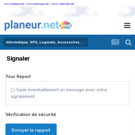
|
|
www.planeur.net
www.netcoupe.net
www.volavoile.net
Informatique, GPS, Logiciels, Accessoires, ...
Signaler
Your Report
Saisir éventuellement un message avec votre
signalement.
Vérification de sécurité
Envoyer le rapport