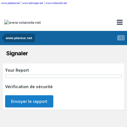
|
|
www.planeur.net
www.netcoupe.net
www.volavoile.net
www.planeur.net
Signaler
Your Report
Vérification de sécurité
Envoyer le rapport