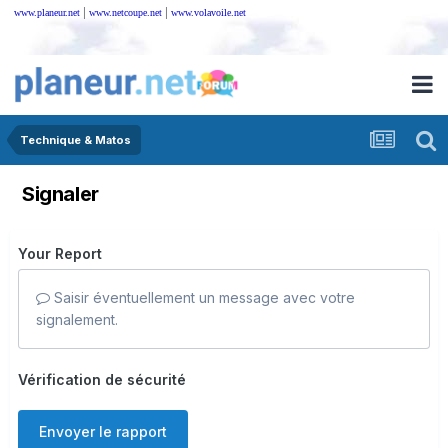
|
|
www.planeur.net
www.netcoupe.net
www.volavoile.net
Technique & Matos
Signaler
Your Report
Saisir éventuellement un message avec votre
signalement.
Vérification de sécurité
Envoyer le rapport