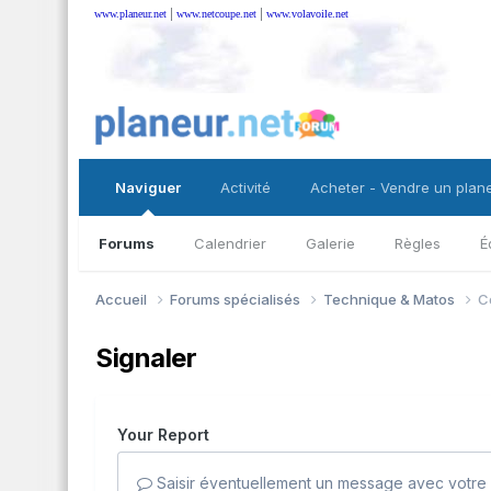
|
|
www.planeur.net
www.netcoupe.net
www.volavoile.net
Naviguer
Activité
Acheter - Vendre un plan
Forums
Calendrier
Galerie
Règles
É
Accueil
Forums spécialisés
Technique & Matos
C
Signaler
Your Report
Saisir éventuellement un message avec votre 