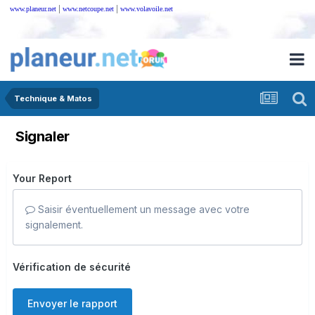
|
|
www.planeur.net
www.netcoupe.net
www.volavoile.net
Technique & Matos
Signaler
Your Report
Saisir éventuellement un message avec votre
signalement.
Vérification de sécurité
Envoyer le rapport