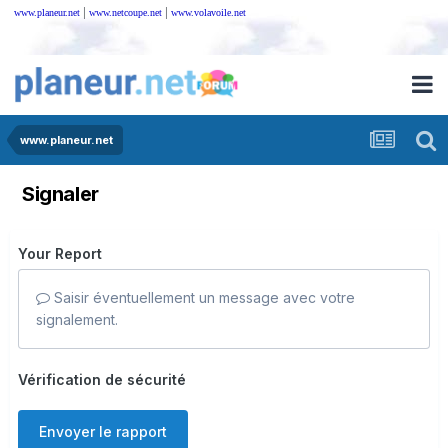
|
|
www.planeur.net
www.netcoupe.net
www.volavoile.net
www.planeur.net
Signaler
Your Report
Saisir éventuellement un message avec votre
signalement.
Vérification de sécurité
Envoyer le rapport