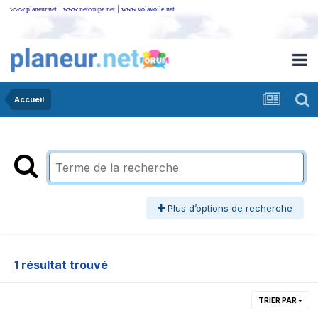
|
|
www.planeur.net
www.netcoupe.net
www.volavoile.net
Accueil
Plus d’options de recherche
1 résultat trouvé
TRIER PAR