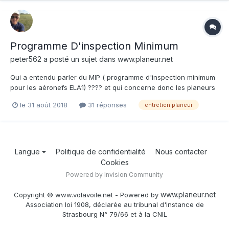
Programme D'inspection Minimum
peter562
a posté un sujet dans
www.planeur.net
Qui a entendu parler du MIP ( programme d'inspection minimum
pour les aéronefs ELA1) ???? et qui concerne donc les planeurs
..... cela va de soit !!! Je cherche précisément le canevas du
le 31 août 2018
31 réponses
entretien planeur
programme type ...... c'est un programme d'entretien rédigé en
anglais et sur lequel il suffit de rayer ce qu...
Langue
Politique de confidentialité
Nous contacter
Cookies
Powered by Invision Community
www.planeur.net
Copyright © www.volavoile.net - Powered by
Association loi 1908, déclarée au tribunal d'instance de
Strasbourg N° 79/66 et à la CNIL