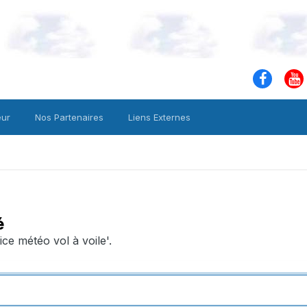
eur
Nos Partenaires
Liens Externes
é
ice météo vol à voile'.