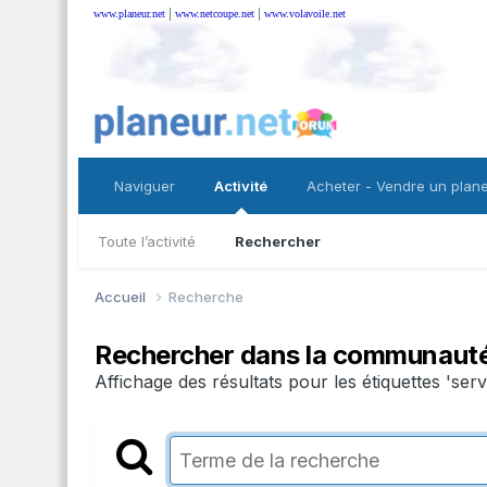
|
|
www.planeur.net
www.netcoupe.net
www.volavoile.net
Naviguer
Activité
Acheter - Vendre un plan
Toute l’activité
Rechercher
Accueil
Recherche
Rechercher dans la communaut
Affichage des résultats pour les étiquettes 'serv