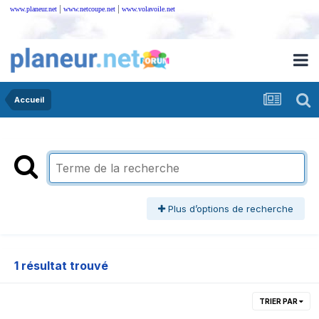
|
|
www.planeur.net
www.netcoupe.net
www.volavoile.net
Accueil
Plus d’options de recherche
1 résultat trouvé
TRIER PAR