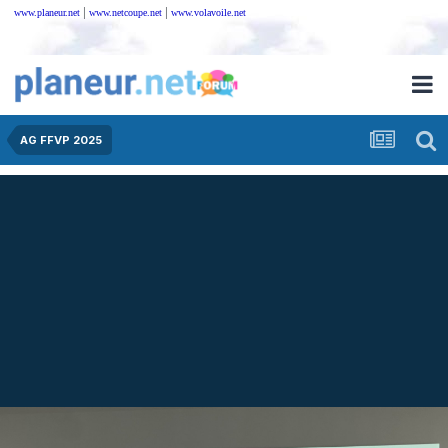
|
|
www.planeur.net
www.netcoupe.net
www.volavoile.net
AG FFVP 2025